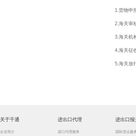
1.货物
2.海关审
3.海关机
4.海关征
5.海关放
关于千通
进出口代理
进出口报
企业简介
进口代理服务
国际货运服