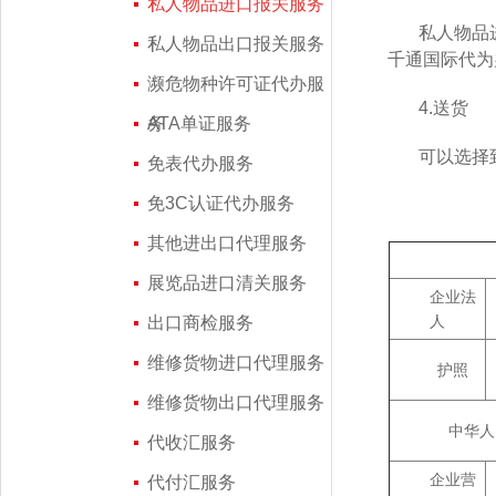
私人物品进口报关服务
私人物品
私人物品出口报关服务
千通国际代为
濒危物种许可证代办服
4.送货
务
ATA单证服务
可以选择
免表代办服务
免3C认证代办服务
其他进出口代理服务
展览品进口清关服务
企业法
人
出口商检服务
维修货物进口代理服务
护照
维修货物出口代理服务
中华人
代收汇服务
企业营
代付汇服务