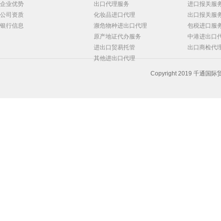
企业优势
出口代理服务
进口报关服
公司资质
化妆品进口代理
出口报关服
银行信息
濒危物种进出口代理
包税进口服
原产地证代办服务
中港进出口
进出口贸易托管
出口商检代
其他进出口代理
Copyright 2019 