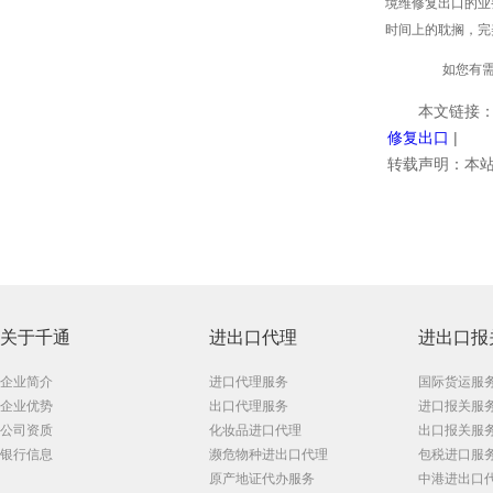
境维修复出口的业
时间上的耽搁，完
如您有需求
本文链接：
修复出口
|
转载声明：本站
关于千通
进出口代理
进出口报
企业简介
进口代理服务
国际货运服
企业优势
出口代理服务
进口报关服
公司资质
化妆品进口代理
出口报关服
银行信息
濒危物种进出口代理
包税进口服
原产地证代办服务
中港进出口