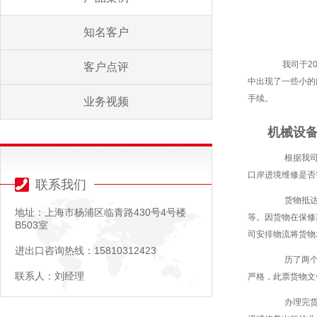
知名客户
我司于20
客户点评
中出现了一些小的
手续。
业务视频
机械设
根据我司以
口岸进境维修是否
联系我们
货物抵达天
地址：上海市杨浦区临青路430号4号楼
等。因货物在保修
B503室
司安排物流将货物
进出口咨询热线：15810312423
历了两个月
联系人：刘经理
严格，此票货物文
办理完货物