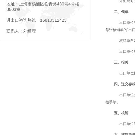
外汇局对上
地址：上海市杨浦区临青路430号4号楼
B503室
二、领单
进出口咨询热线：15810312423
出口单位在
每张核销单的“出
联系人：刘经理
核销单自领
出口单位填
三、报关
出口单位持
四、送交存
出口单位办
根手续。
五、核销
出口单位应
六、核销单