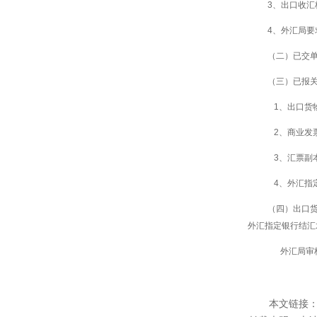
3、出口收
4、外汇局要
（二）已交
（三）已报
1、出口货
2、商业发
3、汇票副
4、外汇指
（四）出口
外汇指定银行结汇
外汇局审核
本文链接：