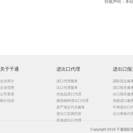
转载声明：本站
关于千通
进出口代理
进出口报
企业简介
进口代理服务
国际货运服
企业优势
出口代理服务
进口报关服
公司资质
化妆品进口代理
出口报关服
银行信息
濒危物种进出口代理
包税进口服
原产地证代办服务
中港进出口
进出口贸易托管
出口商检代
其他进出口代理
Copyright 2019 