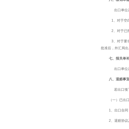
出口单位遗
1、对于空
2、对于已
3、对于要
批准后，外汇局出
七、报关单
出口单位遗
八、退赔事
若出口项下
（一）已出
1、出口合同
2、退赔协议